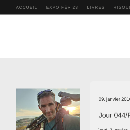
ACCUEIL
EXPO FÉV 23
LIVRES
RISOU
09. janvier 201
Jour 044/