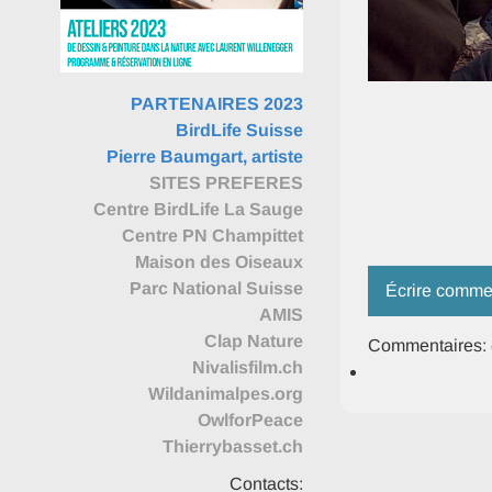
PARTENAIRES 2023
BirdLife Suisse
Pierre Baumgart, artiste
SITES PREFERES
Centre BirdLife La Sauge
Centre PN Champittet
Maison des Oiseaux
Parc National Suisse
Écrire comme
AMIS
Clap Nature
Commentaires:
Nivalisfilm.ch
Wildanimalpes.org
OwlforPeace
Thierrybasset.ch
Contacts: