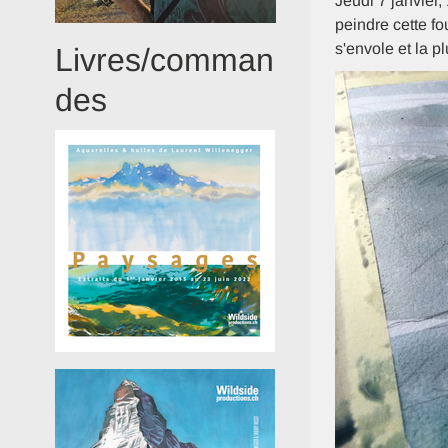
Jeudi 7 janvier,
peindre cette f
s'envole et la p
Livres/comman
des