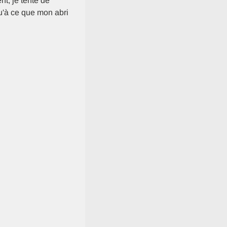
nt, je tente de
u'à ce que mon abri