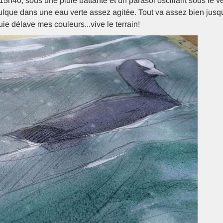
 15h40, sous une pluie battante et un parasol oscillant sous le ve
oulque dans une eau verte assez agitée. Tout va assez bien jusq
luie délave mes couleurs...vive le terrain!