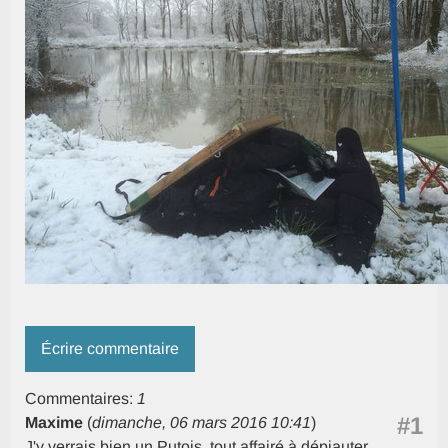
Écrire commentaire
Commentaires:
1
#1
Maxime
(
dimanche, 06 mars 2016 10:41
)
J'y verrais bien un Putois, tout affairé à dépiauter