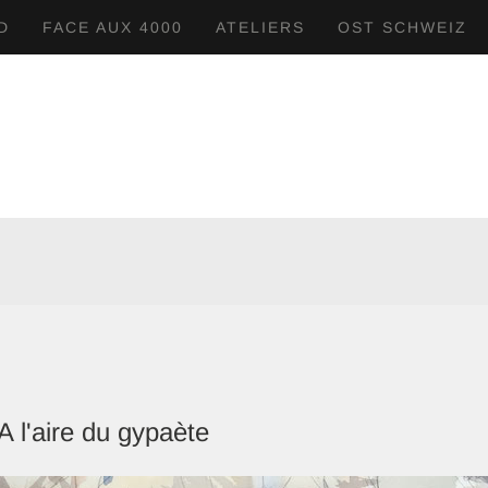
D
FACE AUX 4000
ATELIERS
OST SCHWEIZ
A l'aire du gypaète