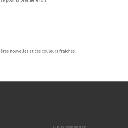
se pour la première fois.
ières nouvelles et ces couleurs fraîches.
LIEUX PREFERES