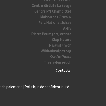
Centre BirdLife La Sauge
Centre PN Champittet
Maison des Oiseaux
Parc National Suisse
AMIS
Pierre Baumgart, artiste
Clap Nature
Nivalisfilm.ch
Wildanimalpes.org
OwlforPeace
Thierrybasset.ch
Contacts:
et de paiement
|
Politique de confidentialité