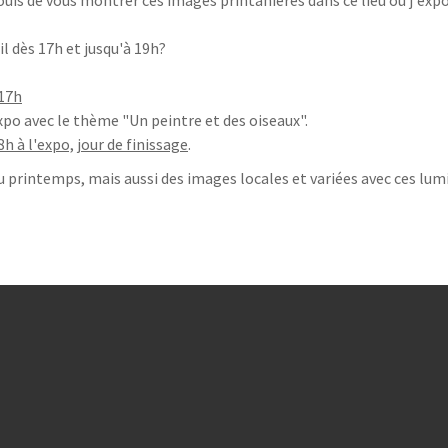
ouis de vous montrer ces images printanières dans ce lieu où j'expo
ril dès 17h et jusqu'à 19h?
 17h
xpo avec le thème "Un peintre et des oiseaux".
8h à l'expo, jour de finissage
.
du printemps, mais aussi des images locales et variées avec ces lum