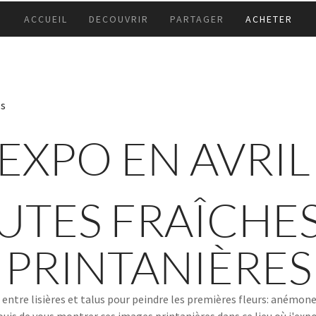
ACCUEIL
DECOUVRIR
PARTAGER
ACHETER
ps
EXPO EN AVRIL
UTES FRAÎCHES
PRINTANIÈRES
entre lisières et talus pour peindre les premières fleurs: anémone