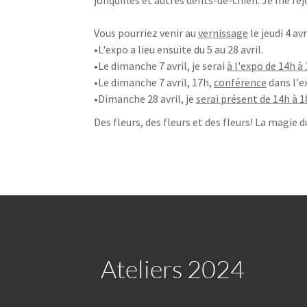
jonquilles et autres dents-de-chien. Je me réj
Vous pourriez venir au
vernissage
le jeudi 4 av
•L'expo a lieu ensuite du 5 au 28 avril.
•Le dimanche 7 avril, je serai
à l'expo de 14h à
•Le dimanche 7 avril, 17h,
conférence
dans l'e
•Dimanche 28 avril, je
serai présent de 14h à 1
Des fleurs, des fleurs et des fleurs! La magie 
Ateliers 2024