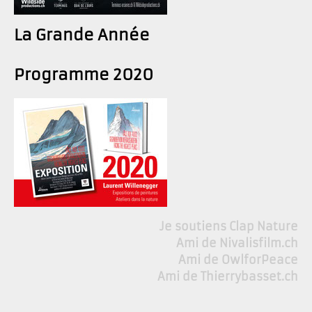
La Grande Année
Programme 2020
Je soutiens Clap Nature
Ami de Nivalisfilm.ch
Ami de OwlforPeace
Ami de Thierrybasset.ch