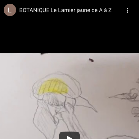
Wildside Productions
BOTANIQUE Le Lamier jaune de A à Z