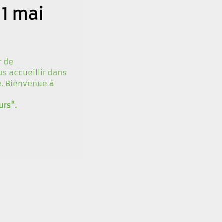
11 mai
r de
s accueillir dans
e. Bienvenue à
urs".