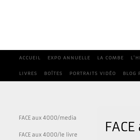
ACCUEIL
EXPO ANNUELLE
LA COMBE
L'H
LIVRES
BOÎTES
PORTRAITS VIDÉO
BLOG 
FACE aux 4000/media
FACE
FACE aux 4000/le livre