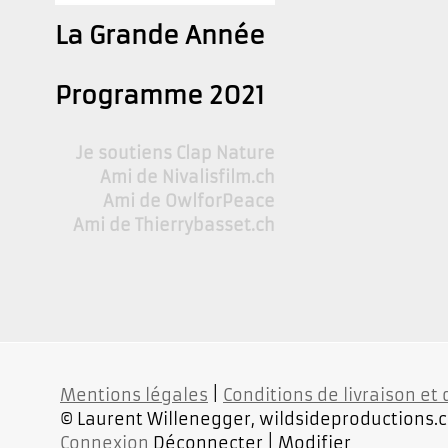
La Grande Année
Programme 2021
Je soutiens Clap Nature
Ami de Nivalisfilm.ch
Ami de OwlforPeace
Ami de Thierrybasset.ch
Mentions légales
|
Conditions de livraison et
© Laurent Willenegger, wildsideproductions.
Connexion
Déconnecter | Modifier