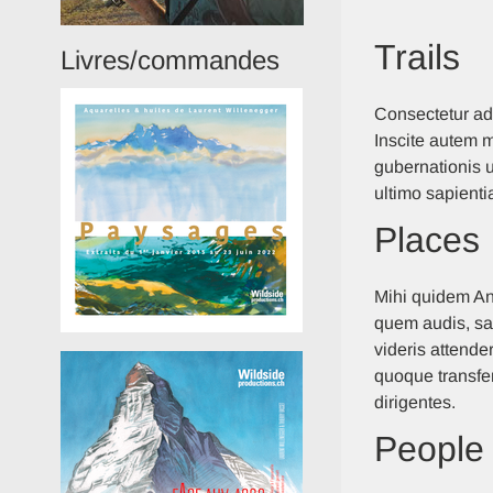
Trails
Livres/commandes
Consectetur adi
Inscite autem 
gubernationis 
ultimo sapienti
Places
Mihi quidem A
quem audis, sat
videris attende
quoque transfe
dirigentes.
People