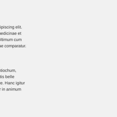
piscing elit.
medicinae et
ultimum cum
ae comparatur.
ntiochum,
is belle
re. Hanc igitur
r in animum