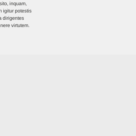
ito, inquam,
igitur potestis
 dirigentes
tinere virtutem.