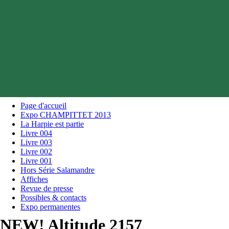
Page d'accueil
Expo CHAMPITTET 2013
La Harpie est partie
Livre 004
Livre 003
Livre 002
Livre 001
Hors Série Salamandre
Affiches
Revue de presse
Possibles & contacts
Expo permanentes
NEW! Altitude 2157