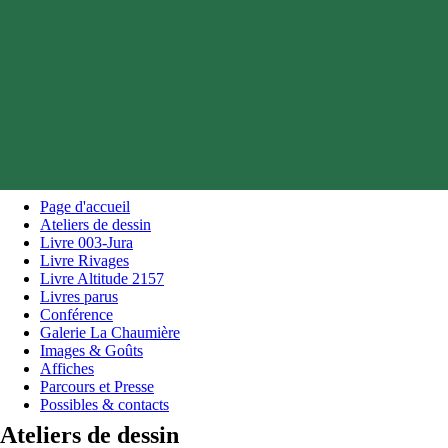
Page d'accueil
Ateliers de dessin
Livre 003-Jura
Livre Rivages
Livre Altitude 2157
Livres parus
Conférence
Galerie La Chaumière
Images & Goûts
Affiches
Parcours et Presse
Possibles & contacts
Ateliers de dessin