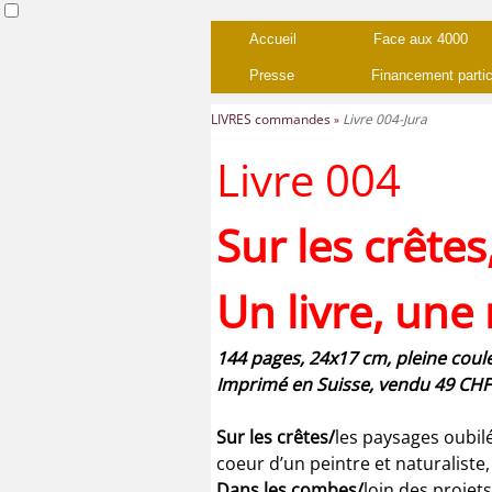
Accueil
Face aux 4000
Presse
Financement partic
LIVRES commandes
Livre 004-Jura
Livre 004
Sur les crête
Un livre, une
144 pages, 24x17 cm, pleine coul
Imprimé en Suisse, vendu 49 CHF +
Sur les crêtes/
les paysages oubilé
coeur d’un peintre et naturaliste,
Dans les combes/
loin des projet