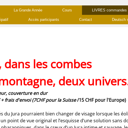
La Grande Année
Cours
LIVRES commandes
ipatif
Accès participants
Contact
Deutsch 
s, dans les combes
 montagne, deux univers
eur, couverture en dur
 frais d'envoi (7CHF pour la Suisse
/15 CHF pour l'Europe)
s du Jura pourraient bien changer de visage lorsque les éolie
 un point de vue original et l’esquisse d’une solution sans d
s pharaoniques, dans le creux d’un Jura intime et sauvage, l