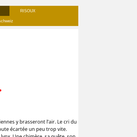
RISOUX
schweiz
.
nnes y brasseront l’air. Le cri du
oute écartée un peu trop vite.
e lynx. Une chimère, sa quête, son