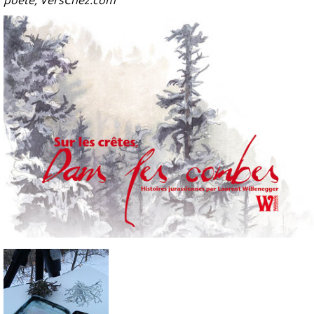
poète, VersChez.com