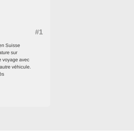
#1
 en Suisse
ature sur
 le voyage avec
 autre véhicule.
ès