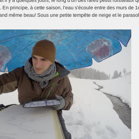
it il y a quelques jours, le long d'un des rares petits ruisseaux 
En principe, à cette saison, l'eau s'écoule entre des murs de 1
quand même beau! Sous une petite tempête de neige et le paraso