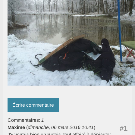
Écrire commentaire
Commentaires:
1
#1
Maxime
(
dimanche, 06 mars 2016 10:41
)
J'y verrais bien un Putois, tout affairé à dépiauter