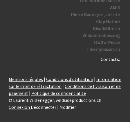
Parc National Suisse
AMIS
Pierre Baumgart, artiste
Clap Nature
Nivalisfilm.ch
Wildanimalpes.org
OwlforPeace
Thierrybasset.ch
Contacts:
Mentions légales
|
Conditions d'utilisation
|
Information
sur le droit de rétractation
|
Conditions de livraison et de
paiement
|
Politique de confidentialité
© Laurent Willenegger, wildsideproductions.ch
Connexion
Déconnecter | Modifier