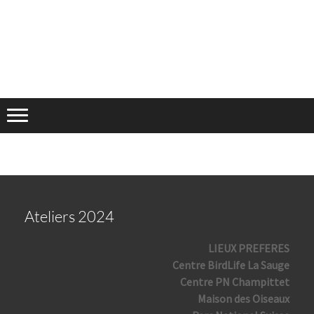
Ateliers 2024
LIEUX PREFERES
Centre BirdLife La Sauge
Centre PN Champittet
Maison des Oiseaux